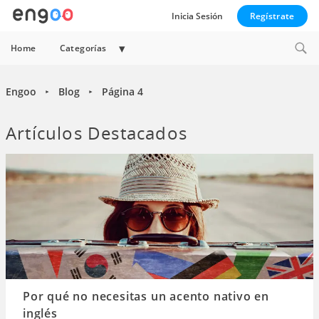
Inicia Sesión
Regístrate
Expand
Home
Categorías
child
menu
Engoo
Blog
Página 4
►
►
Artículos Destacados
Por qué no necesitas un acento nativo en
inglés