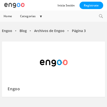
Inicia Sesión
Regístrate
Expand
Home
Categorías
child
menu
Engoo
Blog
Archivos de Engoo
Página 3
►
►
►
Engoo