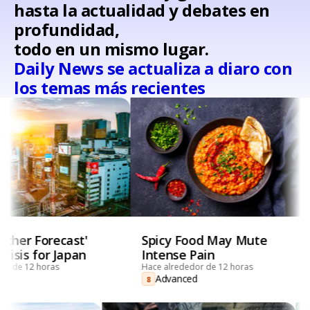
hasta la actualidad y debates en
profundidad,
todo en un mismo lugar.
Daily News se actualiza a diaro con
los temas más recientes
ther Forecast'
Spicy Food May Mute
Crisis for Japan
Intense Pain
or de 12 horas
Hace alrededor de 12 horas
d
Advanced
8