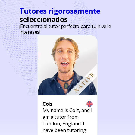
Tutores rigorosamente
seleccionados
¡Encuentra al tutor perfecto para tu nivel e
intereses!
Colz
Yuki
. I'm
My name is Colz, and I
Hello!
and
am a tutor from
friend
s
London, England. I
Toget
media
have been tutoring
engag