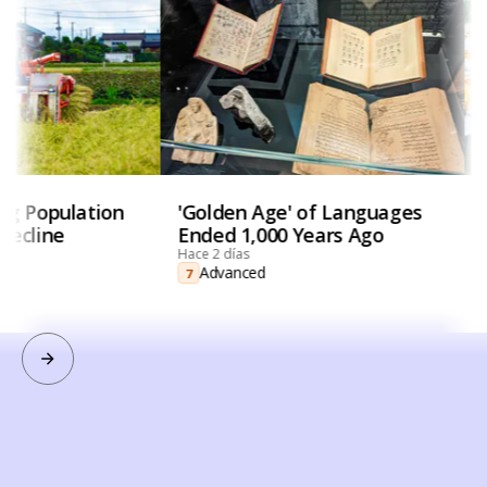
ing Population
'Golden Age' of Languages
 Decline
Ended 1,000 Years Ago
Hace 2 días
Advanced
7