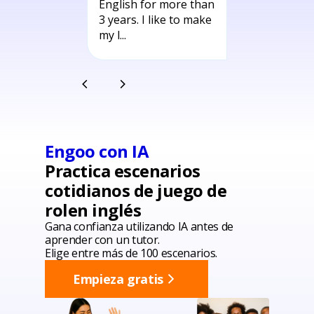
English for more than
tailo
liai.
3 years. I like to make
needs
my l...
tutor..
Engoo con IA
Practica escenarios
cotidianos de juego de
rol
en inglés
Gana confianza utilizando IA antes de
aprender con un tutor.
Elige entre más de 100 escenarios.
Empieza gratis