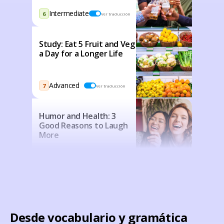
Intermediate
6
Ver traducción
Study: Eat 5 Fruit and Veg
a Day for a Longer Life
Advanced
7
Ver traducción
Humor and Health: 3
Good Reasons to Laugh
More
Advanced
8
Ver traducción
Desde vocabulario y gramática