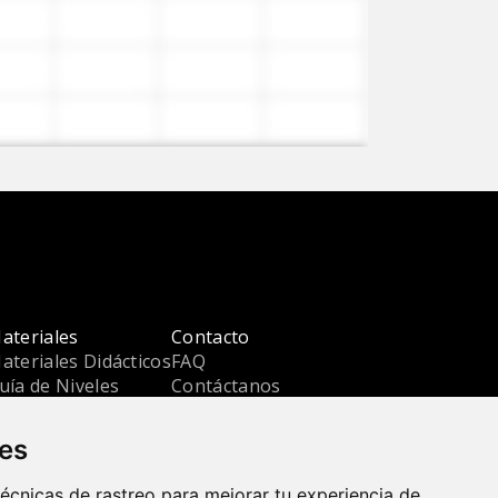
ateriales
Contacto
ateriales Didácticos
FAQ
uía de Niveles
Contáctanos
log
Engoo para Empresas
Enseña con Nosotros
ies
Términos y Condiciones
Politica de Privacidad
écnicas de rastreo para mejorar tu experiencia de