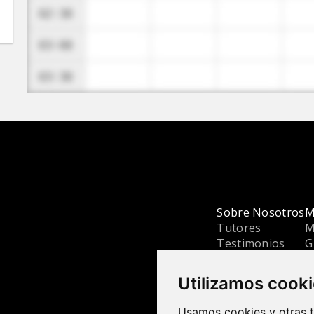
Sobre Nosotros
M
Tutores
M
Testimonios
G
Planes y Precios
B
Utilizamos cook
Usamos cookies y otras t