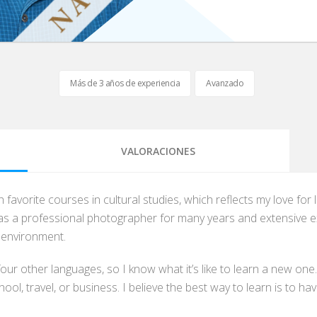
Más de 3 años de experiencia
Avanzado
VALORACIONES
h favorite courses in cultural studies, which reflects my love fo
s a professional photographer for many years and extensive expe
y environment.
four other languages, so I know what it’s like to learn a new one
ol, travel, or business. I believe the best way to learn is to ha