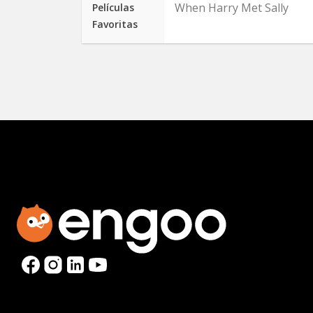
When Harry Met Sally
Películas
Favoritas