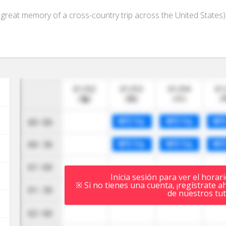
 a great memory of a cross-country trip across the United States)
Inicia sesión para ver el horar
※ Si no tienes una cuenta, ¡regístrate a
de nuestros tut