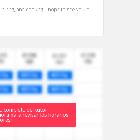
, hiking, and cooking. I hope to see you in
io completo del tutor
hora para revisar los horarios
ores!