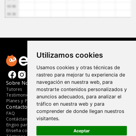
Utilizamos cookies
Usamos cookies y otras técnicas de
rastreo para mejorar tu experiencia de
navegación en nuestra web, para
Sobre Nosotros
Materiales
Tutores
Materiales Didácticos
mostrarte contenidos personalizados y
Testimonios
Guía de Niveles
anuncios adecuados, para analizar el
Planes y Precios
Blog
tráfico en nuestra web y para
Contacto
comprender de donde llegan nuestros
FAQ
visitantes.
Contáctanos
Engoo para Empresas
Enseña con Nosotros
Aceptar