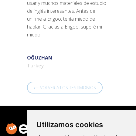
usar y muchos materiales de estudio
de inglés interesantes. Antes de
unirme a Engoo, tenía miedo de
hablar. Gracias a Engoo, superé mi
miedo.
OĞUZHAN
Turkey
VOLVER A LOS TESTIMONIOS
Utilizamos cookies